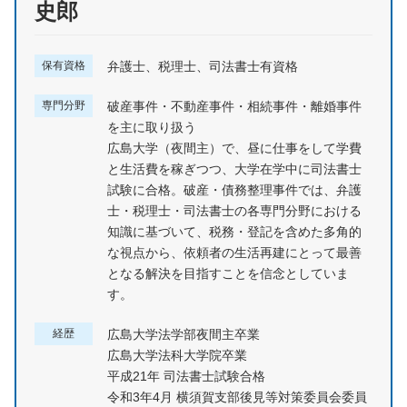
史郎
保有資格
弁護士、税理士、司法書士有資格
専門分野
破産事件・不動産事件・相続事件・離婚事件
を主に取り扱う
広島大学（夜間主）で、昼に仕事をして学費
と生活費を稼ぎつつ、大学在学中に司法書士
試験に合格。破産・債務整理事件では、弁護
士・税理士・司法書士の各専門分野における
知識に基づいて、税務・登記を含めた多角的
な視点から、依頼者の生活再建にとって最善
となる解決を目指すことを信念としていま
す。
経歴
広島大学法学部夜間主卒業
広島大学法科大学院卒業
平成21年 司法書士試験合格
令和3年4月 横須賀支部後見等対策委員会委員