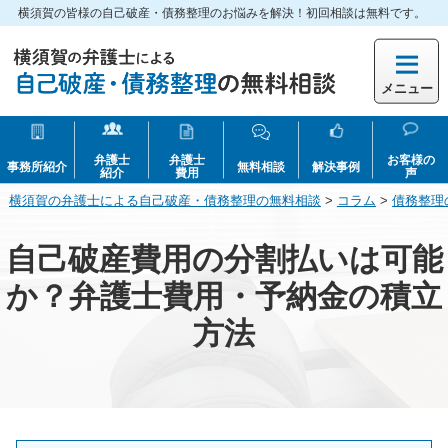
横須賀の皆様の自己破産・債務整理のお悩みを解決！初回相談は無料です。
メニュー
弁護士
弁護士
お客様の
事務所紹介
無料相談
解決事例
紹介
費用
声
横須賀の弁護士による自己破産・債務整理の無料相談
>
コラム
>
債務整理
自己破産費用の分割払いは可能
か？弁護士費用・予納金の積立
方法