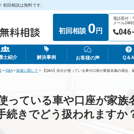
！初回相談は無料です。
電話受付：平日
0
メール24
初回相談
円
046
護士紹介
解決事例
Q＆
お客様の声
談
>
Q&A
>
財産に関して
>
【Q&A】自分が使っている車や口座が家族名義の場合、
が使っている車や口座が家族
手続きでどう扱われますか