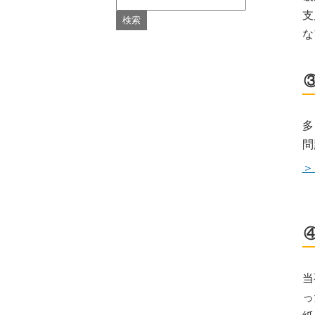
支
な
多
問
＞
当
っ