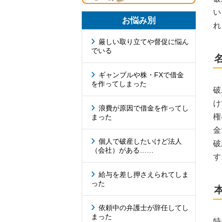
い
お悩み別
れ
厳しい取り立てや督促に悩ん
でいる
ギャンブルや株・FXで借金
を作ってしまった
破
け
浪費が原因で借金を作ってし
権
まった
金
個人で破産したいけど法人
破
（会社）がある……
す
給与を差し押さえられてしま
った
依頼中の弁護士が辞任してし
まった
特