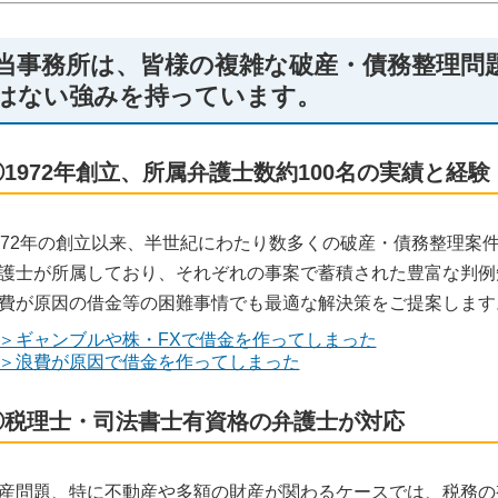
当事務所は、皆様の複雑な破産・債務整理問
はない強みを持っています。
①1972年創立、所属弁護士数約100名の実績と経験
972年の創立以来、半世紀にわたり数多くの破産・債務整理案件
護士が所属しており、それぞれの事案で蓄積された豊富な判例
費が原因の借金等の困難事情でも最適な解決策をご提案します
＞ギャンブルや株・FXで借金を作ってしまった
＞浪費が原因で借金を作ってしまった
②税理士・司法書士有資格の弁護士が対応
産問題、特に不動産や多額の財産が関わるケースでは、税務の