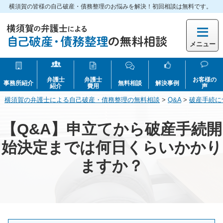
横須賀の皆様の自己破産・債務整理のお悩みを解決！初回相談は無料です。
メニュー
弁護士
弁護士
お客様の
事務所紹介
無料相談
解決事例
紹介
費用
声
横須賀の弁護士による自己破産・債務整理の無料相談
>
Q&A
>
破産手続に
【Q&A】申立てから破産手続開
始決定までは何日くらいかかり
ますか？