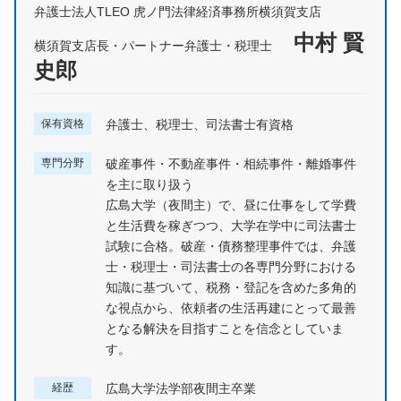
弁護士法人TLEO 虎ノ門法律経済事務所横須賀支店
中村 賢
横須賀支店長・パートナー弁護士・税理士
史郎
保有資格
弁護士、税理士、司法書士有資格
専門分野
破産事件・不動産事件・相続事件・離婚事件
を主に取り扱う
広島大学（夜間主）で、昼に仕事をして学費
と生活費を稼ぎつつ、大学在学中に司法書士
試験に合格。破産・債務整理事件では、弁護
士・税理士・司法書士の各専門分野における
知識に基づいて、税務・登記を含めた多角的
な視点から、依頼者の生活再建にとって最善
となる解決を目指すことを信念としていま
す。
経歴
広島大学法学部夜間主卒業