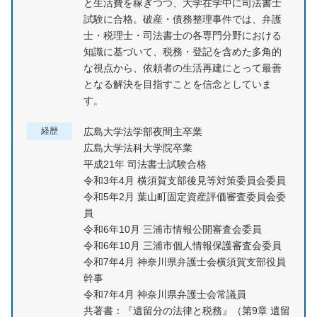
と生活費を稼ぎつつ、大学在学中に司法書士
試験に合格。破産・債務整理事件では、弁護
士・税理士・司法書士の各専門分野における
知識に基づいて、税務・登記を含めた多角的
な視点から、依頼者の生活再建にとって最善
となる解決を目指すことを信念としていま
す。
経歴
広島大学法学部夜間主卒業
広島大学法科大学院卒業
平成21年 司法書士試験合格
令和3年4月 横須賀支部後見等対策委員会委員
令和5年2月 葉山町固定資産評価審査委員会委
員
令和6年10月 三浦市情報公開審査会委員
令和6年10月 三浦市個人情報保護審査会委員
令和7年4月 神奈川県弁護士会横須賀支部役員
幹事
令和7年4月 神奈川県弁護士会常議員
共著書：『遺留分の法律と税務』（第9章 遺留