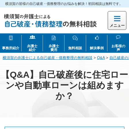
横須賀の皆様の自己破産・債務整理のお悩みを解決！初回相談は無料です。
メニュー
弁護士
弁護士
お客様の
事務所紹介
無料相談
解決事例
紹介
費用
声
横須賀の弁護士による自己破産・債務整理の無料相談
>
Q&A
>
自己破産の
【Q&A】自己破産後に住宅ロー
ンや自動車ローンは組めます
か？