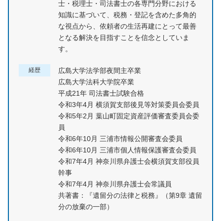
士・税理士・司法書士の各専門分野における
知識に基づいて、税務・登記を含めた多角的
な視点から、依頼者の生活再建にとって最善
となる解決を目指すことを信念としていま
す。
経歴
広島大学法学部夜間主卒業
広島大学法科大学院卒業
平成21年 司法書士試験合格
令和3年4月 横須賀支部後見等対策委員会委員
令和5年2月 葉山町固定資産評価審査委員会委
員
令和6年10月 三浦市情報公開審査会委員
令和6年10月 三浦市個人情報保護審査会委員
令和7年4月 神奈川県弁護士会横須賀支部役員
幹事
令和7年4月 神奈川県弁護士会常議員
共著書：『遺留分の法律と税務』（第9章 遺留
分の放棄の一部）