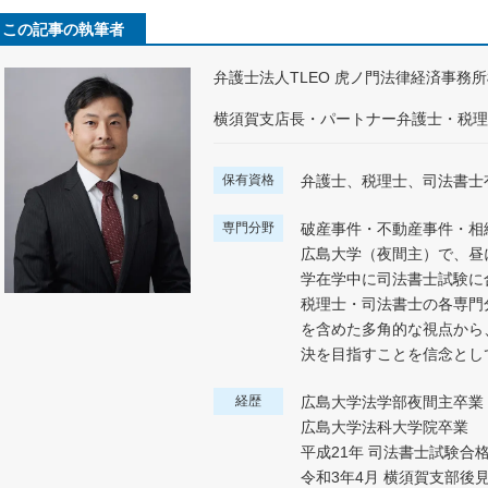
この記事の執筆者
弁護士法人TLEO 虎ノ門法律経済事務
横須賀支店長・パートナー弁護士・税理
保有資格
弁護士、税理士、司法書士
専門分野
破産事件・不動産事件・相
広島大学（夜間主）で、昼
学在学中に司法書士試験に
税理士・司法書士の各専門
を含めた多角的な視点から
決を目指すことを信念とし
経歴
広島大学法学部夜間主卒業
広島大学法科大学院卒業
平成21年 司法書士試験合
令和3年4月 横須賀支部後