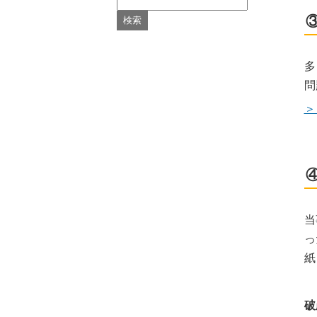
多
問
＞
当
っ
紙
破