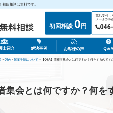
！初回相談は無料です。
電話受付：平日
0
メール24
初回相談
円
046
護士紹介
解決事例
Q＆
お客様の声
談
>
Q&A
>
破産手続について
>
【Q&A】債権者集会とは何ですか？何をするのです
権者集会とは何ですか？何を