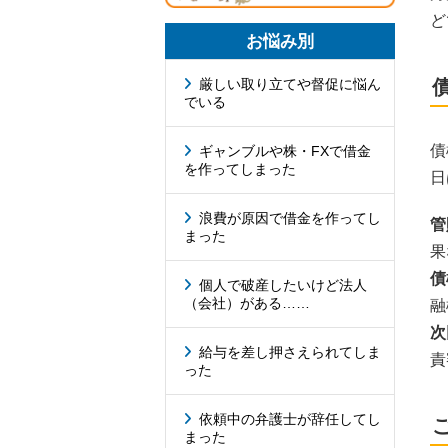
ど
お悩み別
厳しい取り立てや督促に悩ん
でいる
債
ギャンブルや株・FXで借金
を作ってしまった
日
浪費が原因で借金を作ってし
管
まった
果
債
個人で破産したいけど法人
（会社）がある……
融
次
給与を差し押さえられてしま
責
った
依頼中の弁護士が辞任してし
まった