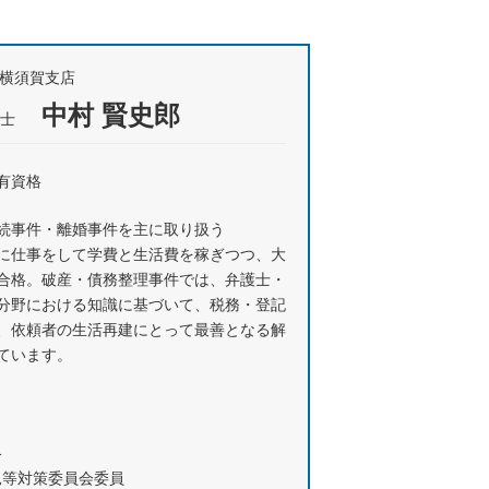
所横須賀支店
中村 賢史郎
士
有資格
続事件・離婚事件を主に取り扱う
に仕事をして学費と生活費を稼ぎつつ、大
合格。破産・債務整理事件では、弁護士・
分野における知識に基づいて、税務・登記
、依頼者の生活再建にとって最善となる解
ています。
格
見等対策委員会委員