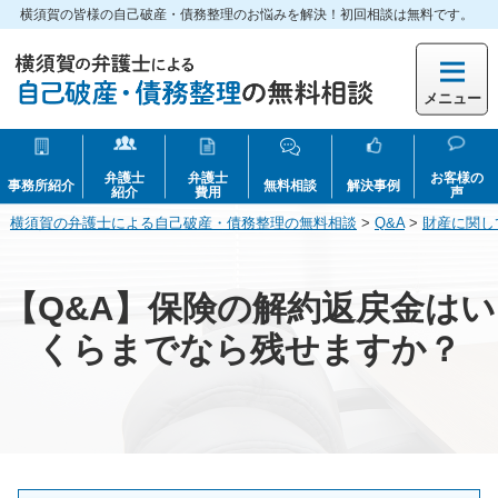
横須賀の皆様の自己破産・債務整理のお悩みを解決！初回相談は無料です。
メニュー
弁護士
弁護士
お客様の
事務所紹介
無料相談
解決事例
紹介
費用
声
横須賀の弁護士による自己破産・債務整理の無料相談
>
Q&A
>
財産に関し
【Q&A】保険の解約返戻金はい
くらまでなら残せますか？