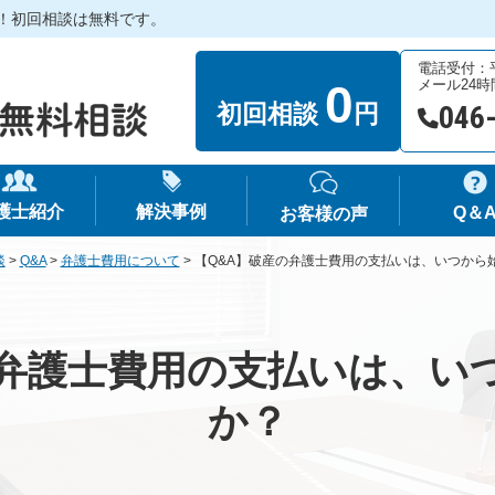
！初回相談は無料です。
電話受付：平日
0
メール24
初回相談
円
046
護士紹介
解決事例
Q＆
お客様の声
談
>
Q&A
>
弁護士費用について
>
【Q&A】破産の弁護士費用の支払いは、いつから
の弁護士費用の支払いは、い
か？