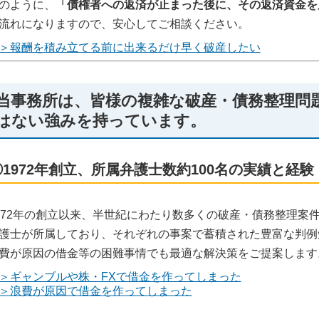
のように、
「債権者への返済が止まった後に、その返済資金を
流れになりますので、安心してご相談ください。
＞報酬を積み立てる前に出来るだけ早く破産したい
当事務所は、皆様の複雑な破産・債務整理問
はない強みを持っています。
①1972年創立、所属弁護士数約100名の実績と経験
972年の創立以来、半世紀にわたり数多くの破産・債務整理案件
護士が所属しており、それぞれの事案で蓄積された豊富な判例
費が原因の借金等の困難事情でも最適な解決策をご提案します
＞ギャンブルや株・FXで借金を作ってしまった
＞浪費が原因で借金を作ってしまった