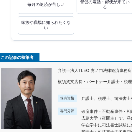
督促の電話・郵便が来てい
毎月の返済が苦しい
る
家族や職場に知られたくな
い
この記事の執筆者
弁護士法人TLEO 虎ノ門法律経済事務
横須賀支店長・パートナー弁護士・税理
保有資格
弁護士、税理士、司法書士
専門分野
破産事件・不動産事件・相
広島大学（夜間主）で、昼
学在学中に司法書士試験に
税理士・司法書士の各専門