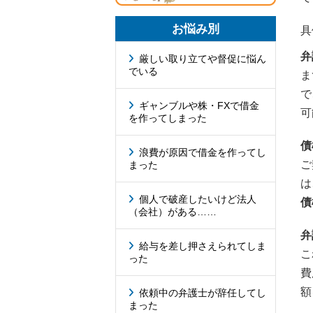
お悩み別
具
弁
厳しい取り立てや督促に悩ん
でいる
ま
で
ギャンブルや株・FXで借金
可
を作ってしまった
債
浪費が原因で借金を作ってし
ご
まった
は
個人で破産したいけど法人
債
（会社）がある……
弁
給与を差し押さえられてしま
こ
った
費
額
依頼中の弁護士が辞任してし
まった