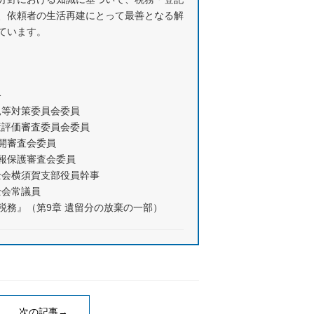
、依頼者の生活再建にとって最善となる解
ています。
格
見等対策委員会委員
産評価審査委員会委員
公開審査会委員
情報保護審査会委員
士会横須賀支部役員幹事
士会常議員
税務』（第9章 遺留分の放棄の一部）
次の記事→