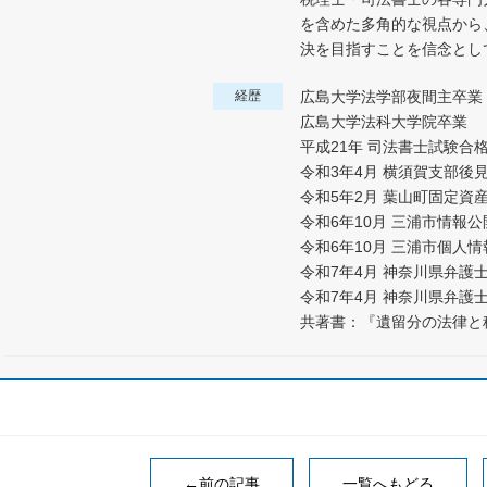
を含めた多角的な視点から
決を目指すことを信念とし
経歴
広島大学法学部夜間主卒業
広島大学法科大学院卒業
平成21年 司法書士試験合
令和3年4月 横須賀支部後
令和5年2月 葉山町固定資
令和6年10月 三浦市情報
令和6年10月 三浦市個人
令和7年4月 神奈川県弁護
令和7年4月 神奈川県弁護
共著書：『遺留分の法律と
←前の記事
一覧へもどる