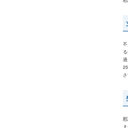
不
る
過
2
さ
慰
ま