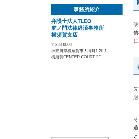
事務所紹介
弁護士法人TLEO
破
虎ノ門法律経済事務所
債
横須賀支店
に
〒238-0008
神奈川県横須賀市大滝町1-20-1
横須賀CENTER COURT 2F
先
財
そ
過
と