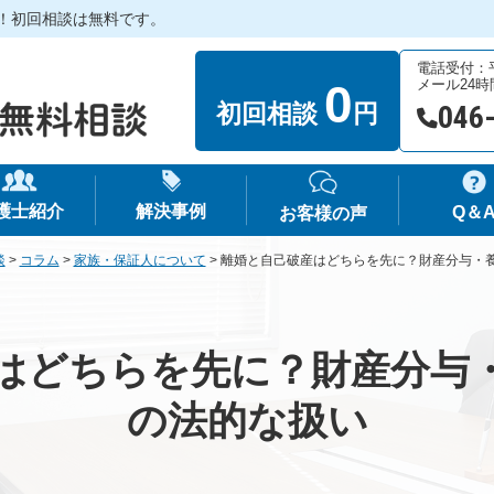
！初回相談は無料です。
電話受付：平日
0
メール24
初回相談
円
046
護士紹介
解決事例
Q＆
お客様の声
談
>
コラム
>
家族・保証人について
>
離婚と自己破産はどちらを先に？財産分与・
はどちらを先に？財産分与
の法的な扱い