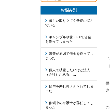
お悩み別
厳しい取り立てや督促に悩ん
でいる
ギャンブルや株・FXで借金
を作ってしまった
浪費が原因で借金を作ってし
まった
「
「
個人で破産したいけど法人
（会社）がある……
借
給与を差し押さえられてしま
き
った
依頼中の弁護士が辞任してし
こ
まった