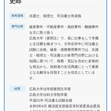
史郎
保有資格
弁護士、税理士、司法書士有資格
専門分野
破産事件・不動産事件・相続事件・離婚事件
を主に取り扱う
広島大学（夜間主）で、昼に仕事をして学費
と生活費を稼ぎつつ、大学在学中に司法書士
試験に合格。破産・債務整理事件では、弁護
士・税理士・司法書士の各専門分野における
知識に基づいて、税務・登記を含めた多角的
な視点から、依頼者の生活再建にとって最善
となる解決を目指すことを信念としていま
す。
経歴
広島大学法学部夜間主卒業
広島大学法科大学院卒業
平成21年 司法書士試験合格
令和3年4月 横須賀支部後見等対策委員会委員