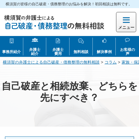
横須賀の皆様の自己破産・債務整理のお悩みを解決！初回相談は無料です。
メニュー
弁護士
弁護士
お客様の
事務所紹介
無料相談
解決事例
紹介
費用
声
横須賀の弁護士による自己破産・債務整理の無料相談
>
コラム
>
家族・保
自己破産と相続放棄、どちらを
先にすべき？