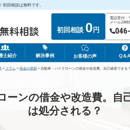
！初回相談は無料です。
電話受付：平日
0
メール24
初回相談
円
046
護士紹介
解決事例
Q＆
お客様の声
談
>
コラム
>
借金の原因
>
自動車・バイクローンの借金や改造費。自己破産できる
ローンの借金や改造費。自
は処分される？