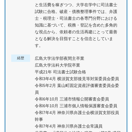
と生活費を稼ぎつつ、大学在学中に司法書士
試験に合格。破産・債務整理事件では、弁護
士・税理士・司法書士の各専門分野における
知識に基づいて、税務・登記を含めた多角的
な視点から、依頼者の生活再建にとって最善
となる解決を目指すことを信念としていま
す。
経歴
広島大学法学部夜間主卒業
広島大学法科大学院卒業
平成21年 司法書士試験合格
令和3年4月 横須賀支部後見等対策委員会委員
令和5年2月 葉山町固定資産評価審査委員会委
員
令和6年10月 三浦市情報公開審査会委員
令和6年10月 三浦市個人情報保護審査会委員
令和7年4月 神奈川県弁護士会横須賀支部役員
幹事
令和7年4月 神奈川県弁護士会常議員