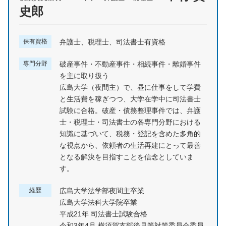
史郎
保有資格
弁護士、税理士、司法書士有資格
専門分野
破産事件・不動産事件・相続事件・離婚事件
を主に取り扱う
広島大学（夜間主）で、昼に仕事をして学費
と生活費を稼ぎつつ、大学在学中に司法書士
試験に合格。破産・債務整理事件では、弁護
士・税理士・司法書士の各専門分野における
知識に基づいて、税務・登記を含めた多角的
な視点から、依頼者の生活再建にとって最善
となる解決を目指すことを信念としていま
す。
経歴
広島大学法学部夜間主卒業
広島大学法科大学院卒業
平成21年 司法書士試験合格
令和3年4月 横須賀支部後見等対策委員会委員