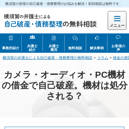
横須賀の皆様の自己破産・債務整理のお悩みを解決！初回相談は無料です。
メニュー
弁護士
弁護士
お客様の
事務所紹介
無料相談
解決事例
紹介
費用
声
横須賀の弁護士による自己破産・債務整理の無料相談
>
コラム
>
借金の原
カメラ・オーディオ・PC機材
の借金で自己破産。機材は処分
される？