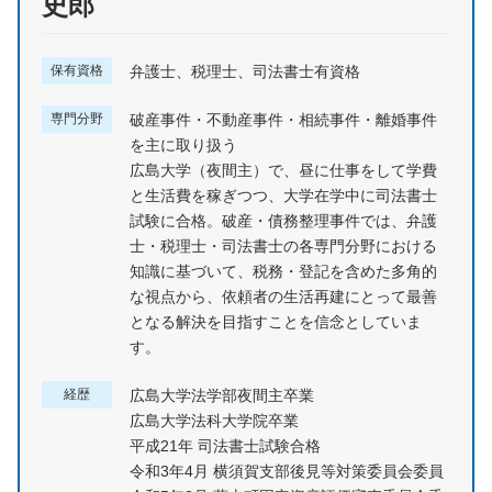
史郎
保有資格
弁護士、税理士、司法書士有資格
専門分野
破産事件・不動産事件・相続事件・離婚事件
を主に取り扱う
広島大学（夜間主）で、昼に仕事をして学費
と生活費を稼ぎつつ、大学在学中に司法書士
試験に合格。破産・債務整理事件では、弁護
士・税理士・司法書士の各専門分野における
知識に基づいて、税務・登記を含めた多角的
な視点から、依頼者の生活再建にとって最善
となる解決を目指すことを信念としていま
す。
経歴
広島大学法学部夜間主卒業
広島大学法科大学院卒業
平成21年 司法書士試験合格
令和3年4月 横須賀支部後見等対策委員会委員