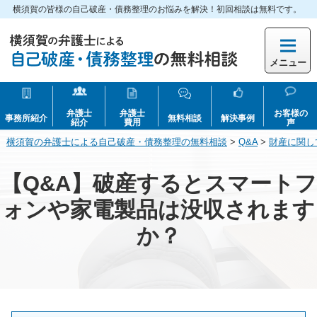
横須賀の皆様の自己破産・債務整理のお悩みを解決！初回相談は無料です。
メニュー
弁護士
弁護士
お客様の
事務所紹介
無料相談
解決事例
紹介
費用
声
横須賀の弁護士による自己破産・債務整理の無料相談
>
Q&A
>
財産に関し
【Q&A】破産するとスマートフ
ォンや家電製品は没収されます
か？