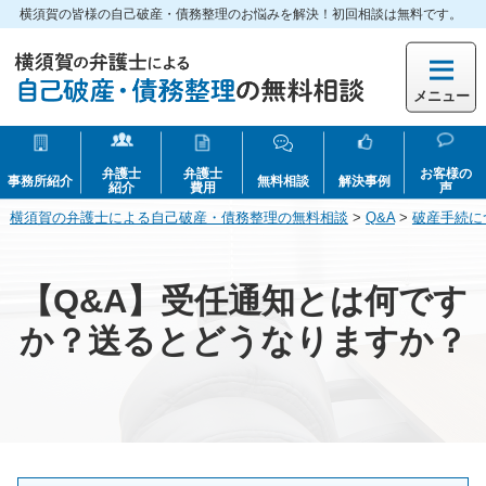
横須賀の皆様の自己破産・債務整理のお悩みを解決！初回相談は無料です。
メニュー
弁護士
弁護士
お客様の
事務所紹介
無料相談
解決事例
紹介
費用
声
横須賀の弁護士による自己破産・債務整理の無料相談
>
Q&A
>
破産手続に
【Q&A】受任通知とは何です
か？送るとどうなりますか？